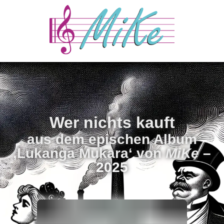
Wer nichts kauft
aus dem epischen Album
‚Lukanga Mukara‘ von
MiKe
–
2025