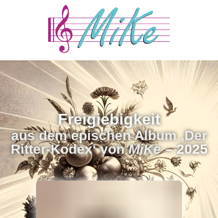
Freigiebigkeit
aus dem epischen Album ‚Der
Ritter-Kodex‘ von
MiKe
– 2025