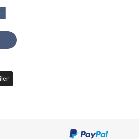
n
ilen