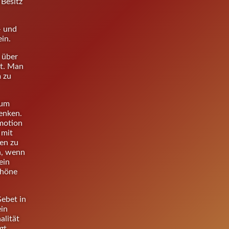
 Besitz
– und
ein.
 über
nt. Man
m zu
 um
enken.
Emotion
 mit
en zu
n, wenn
ein
chöne
Gebet in
ein
alität
gt.