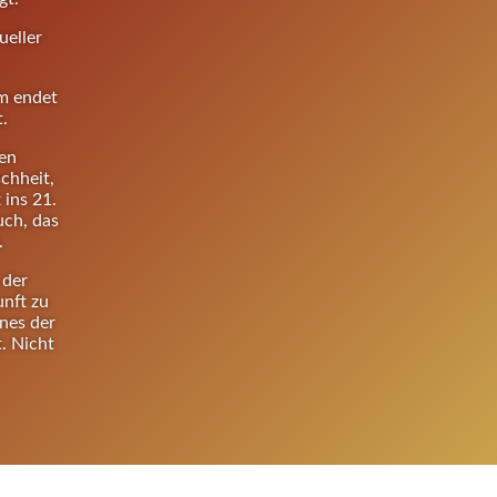
ueller
m endet
.
ten
chheit,
 ins 21.
uch, das
.
 der
nft zu
nes der
. Nicht