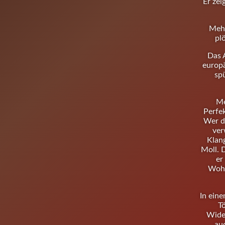
Er zei
Mehr
plö
Das 
europä
spü
Me
Perfe
Wer di
ver
Klan
Moll. 
er
Wohl
In eine
Tö
Wider
au