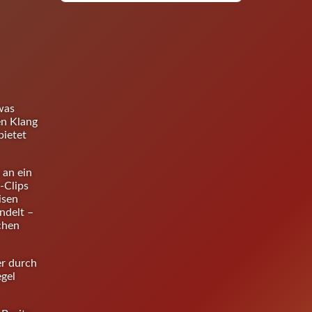
was
en Klang
bietet
 an ein
-Clips
isen
ndelt –
chen
er durch
gel