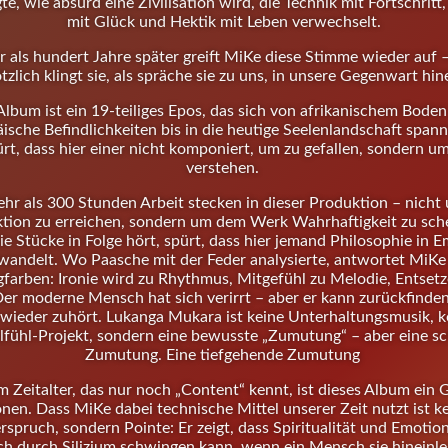
gte, wie absurd eine Zivilisation wird, die Technik mit Fortschritt,
mit Glück und Hektik mit Leben verwechselt.
 als hundert Jahre später greift MiKe diese Stimme wieder auf 
tzlich klingt sie, als spräche sie zu uns, in unsere Gegenwart hin
Album ist ein 19-teiliges Epos, das sich von afrikanischem Boden
ische Befindlichkeiten bis in die heutige Seelenlandschaft span
rt, dass hier einer nicht komponiert, um zu gefallen, sondern u
verstehen.
hr als 300 Stunden Arbeit stecken in dieser Produktion – nicht
ktion zu erreichen, sondern um dem Werk Wahrhaftigkeit zu sch
e Stücke in Folge hört, spürt, dass hier jemand Philosophie in 
wandelt. Wo Paasche mit der Feder analysierte, antwortet MiKe
gfarben: Ironie wird zu Rhythmus, Mitgefühl zu Melodie, Entsetz
Der moderne Mensch hat sich verirrt – aber er kann zurückfinde
 wieder zuhört. Lukanga Mukara ist keine Unterhaltungsmusik, k
fühl-Projekt, sondern eine bewusste „Zumutung“ – aber eine s
Zumutung. Eine tiefgehende Zumutung
m Zeitalter, das nur noch „Content“ kennt, ist dieses Album ein 
nen. Dass MiKe dabei technische Mittel unserer Zeit nutzt ist k
spruch, sondern Pointe: Er zeigt, dass Spiritualität und Emotion
ch durch Silizium schwingen kann, wenn ein Mensch sie hineinle