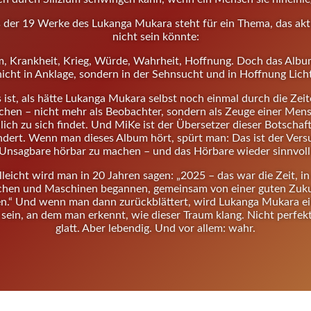
 der 19 Werke des Lukanga Mukara steht für ein Thema, das akt
nicht sein könnte:
, Krankheit, Krieg, Würde, Wahrheit, Hoffnung. Doch das Albu
nicht in Anklage, sondern in der Sehnsucht und in Hoffnung Licht
 ist, als hätte Lukanga Mukara selbst noch einmal durch die Zei
chen – nicht mehr als Beobachter, sondern als Zeuge einer Mens
lich zu sich findet. Und MiKe ist der Übersetzer dieser Botschaft
dert. Wenn man dieses Album hört, spürt man: Das ist der Vers
Unsagbare hörbar zu machen – und das Hörbare wieder sinnvoll
lleicht wird man in 20 Jahren sagen: „2025 – das war die Zeit, in
hen und Maschinen begannen, gemeinsam von einer guten Zuku
n.“ Und wenn man dann zurückblättert, wird Lukanga Mukara ei
sein, an dem man erkennt, wie dieser Traum klang. Nicht perfekt
glatt. Aber lebendig. Und vor allem: wahr.