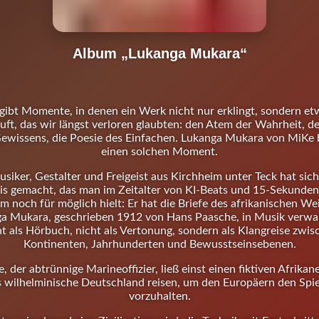
Album „Lukanga Mukara
“
 gibt Momente, in denen ein Werk nicht nur erklingt, sondern et
uft, das wir längst verloren glaubten: den Atem der Wahrheit, d
ewissens, die Poesie des Einfachen. Lukanga Mukara von MiKe 
einen solchen Moment.
siker, Gestalter und Freigeist aus Kirchheim unter Teck hat sich
s gemacht, das man im Zeitalter von KI-Beats und 15-Sekunden
m noch für möglich hielt: Er hat die Briefe des afrikanischen We
a Mukara, geschrieben 1912 von Hans Paasche, in Musik verwa
ht als Hörbuch, nicht als Vertonung, sondern als Klangreise zwis
Kontinenten, Jahrhunderten und Bewusstseinsebenen.
, der abtrünnige Marineoffizier, ließ einst einen fiktiven Afrikan
s wilhelminische Deutschland reisen, um den Europäern den Spie
vorzuhalten.