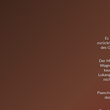
Es
zurückr
des G
Der Mu
Wagni
kau
Lukang
nic
Paasche
da